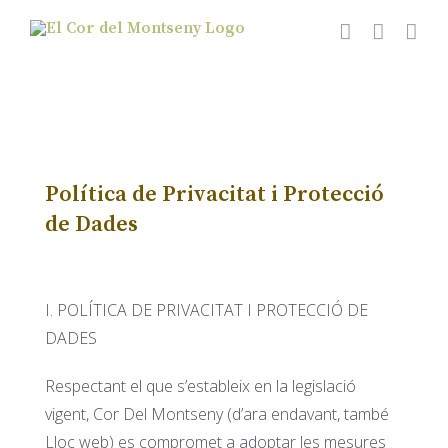
Skip
to
content
Política de Privacitat i Protecció
de Dades
I. POLÍTICA DE PRIVACITAT I PROTECCIÓ DE
DADES
Respectant el que s’estableix en la legislació
vigent, Cor Del Montseny (d’ara endavant, també
Lloc web) es compromet a adoptar les mesures