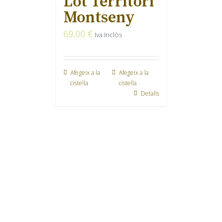
Lot Territori
Montseny
69,00
€
Iva Inclòs
Afegeix a la
Afegeix a la
cistella
cistella
Detalls