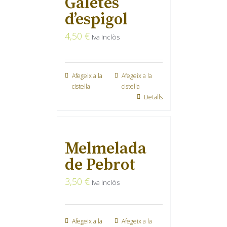
Galetes
d’espigol
4,50
€
Iva Inclòs
Afegeix a la
Afegeix a la
cistella
cistella
Detalls
Melmelada
de Pebrot
3,50
€
Iva Inclòs
Afegeix a la
Afegeix a la