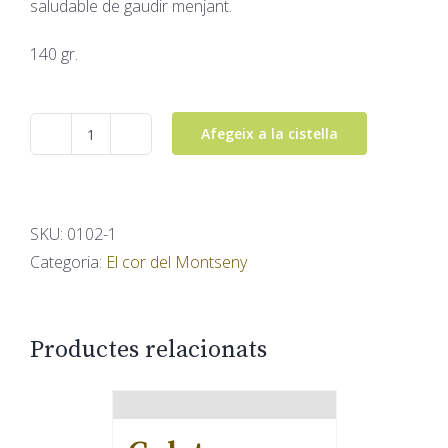
saludable de gaudir menjant.
140 gr.
Afegeix a la cistella
quantitat
de
Crackers
de
SKU:
0102-1
Romaní
Categoria:
El cor del Montseny
Productes relacionats