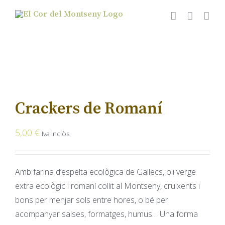
Skip
to
content
Crackers de Romaní
5,00
€
Iva Inclòs
Amb farina d’espelta ecològica de Gallecs, oli verge
extra ecològic i romaní collit al Montseny, cruixents i
bons per menjar sols entre hores, o bé per
acompanyar salses, formatges, humus… Una forma