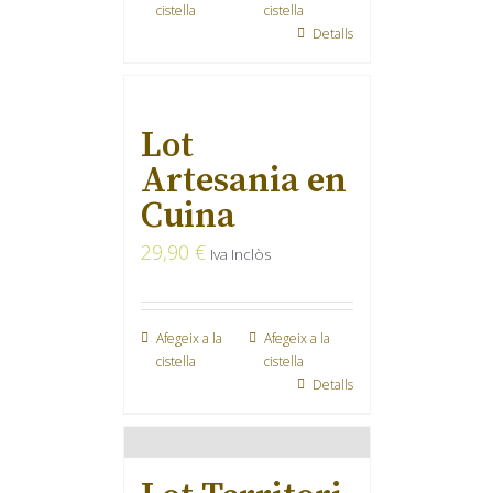
cistella
cistella
Detalls
Lot
Artesania en
Cuina
29,90
€
Iva Inclòs
Afegeix a la
Afegeix a la
cistella
cistella
Detalls