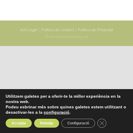
Avís Legal
|
Política de cookies
|
Política de Privacitat
© elcordelmontseny.cat
Utilitzem galetes per a oferir-te la millor experiència en la
nostra web.
Podeu esbrinar més sobre quines galetes estem utilitzant o
desactivar-les a la
configuració
.
Tanca el bàner 
Accepta
Rebutja
Configuració